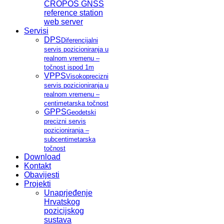
CROPOS GNSS
reference station
web server
Servisi
DPS
Diferencijalni
servis pozicioniranja u
realnom vremenu –
točnost ispod 1m
VPPS
Visokoprecizni
servis pozicioniranja u
realnom vremenu –
centimetarska točnost
GPPS
Geodetski
precizni servis
pozicioniranja –
subcentimetarska
točnost
Download
Kontakt
Obavijesti
Projekti
Unaprjeđenje
Hrvatskog
pozicijskog
sustava